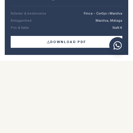
Billeder & beskrivelse
Finca - Cortijo i Manilva
Beliggenhed
Manilva, Málaga
Pris & fakta
NaN €
DOWNLOAD PDF
Lignende boliger
€699.000
MANILVA
Finca / Cortijo i Manilva