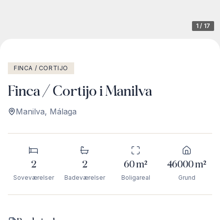
1
/
17
FINCA / CORTIJO
Finca / Cortijo i Manilva
Manilva
,
Málaga
2
2
60
m²
46000
m²
Soveværelser
Badeværelser
Boligareal
Grund