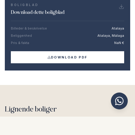
BOLIGBLAD
Download dette boligblad
Billeder & beskrivelse
Atalaya
Beliggenhed
Atalaya, Málaga
Pris & fakta
NaN €
DOWNLOAD PDF
Lignende boliger
€850.000