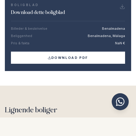
BOLIGBLAD
Download dette boligblad
Billeder & beskrivelse
Benalmadena
Beliggenhed
Benalmadena, Málaga
Pris & fakta
NaN €
DOWNLOAD PDF
Lignende boliger
€750.000