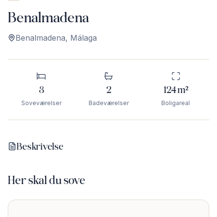
Benalmadena
Benalmadena
,
Málaga
3
2
124
m²
Soveværelser
Badeværelser
Boligareal
Beskrivelse
Her skal du sove