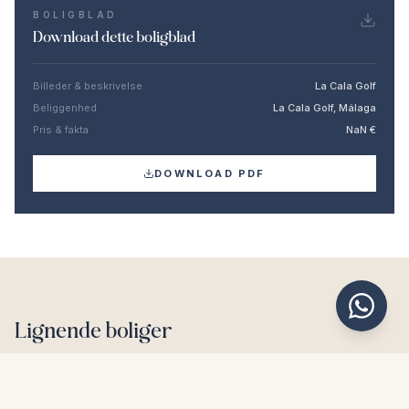
BOLIGBLAD
Download dette boligblad
Billeder & beskrivelse
La Cala Golf
Beliggenhed
La Cala Golf, Málaga
Pris & fakta
NaN €
DOWNLOAD PDF
Lignende boliger
€2.795.000