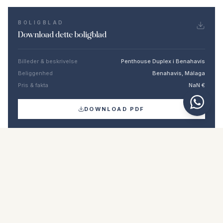
BOLIGBLAD
Download dette boligblad
Billeder & beskrivelse
Penthouse Duplex i Benahavís
Beliggenhed
Benahavís, Málaga
Pris & fakta
NaN €
DOWNLOAD PDF
Lignende boliger
€549.000