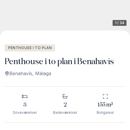
1
/
34
PENTHOUSE I TO PLAN
Penthouse i to plan i Benahavís
Benahavís
,
Málaga
3
2
155
m²
Soveværelser
Badeværelser
Boligareal