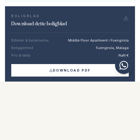
BOLIGBLAD
Download dette boligblad
Billeder & beskrivelse
Middle Floor Apartment i Fuengirola
Beliggenhed
Fuengirola, Málaga
Pris & fakta
NaN €
DOWNLOAD PDF
Lignende boliger
€469.000