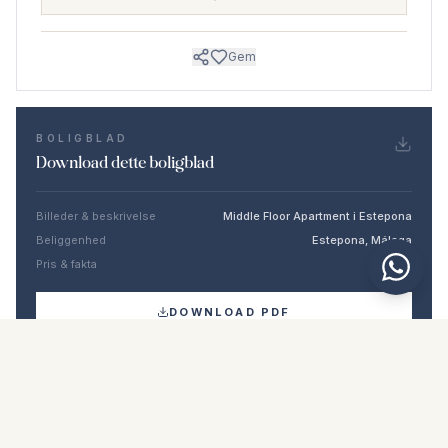
Gem
BOLIGBLAD
Download dette boligblad
Billeder & beskrivelse
Middle Floor Apartment i Estepona
Beliggenhed
Estepona, Málaga
Pris & fakta
NaN €
DOWNLOAD PDF