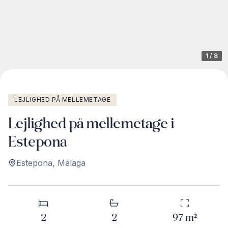
1
/
8
LEJLIGHED PÅ MELLEMETAGE
Lejlighed på mellemetage i
Estepona
Estepona
,
Málaga
2
2
97
m²