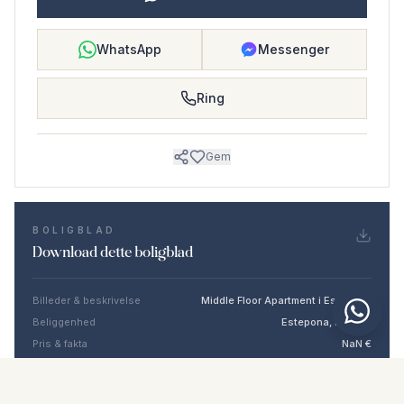
WhatsApp
Messenger
Ring
Gem
BOLIGBLAD
Download dette boligblad
Billeder & beskrivelse
Middle Floor Apartment i Estepona
Beliggenhed
Estepona, Málaga
Pris & fakta
NaN €
DOWNLOAD PDF