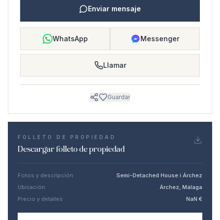
Enviar mensaje
WhatsApp
Messenger
Llamar
Guardar
FOLLETO DE PROPIEDAD
Descargar folleto de propiedad
Fotos y descripción
Semi-Detached House i Árchez
Ubicación
Árchez, Málaga
Precio y detalles
NaN €