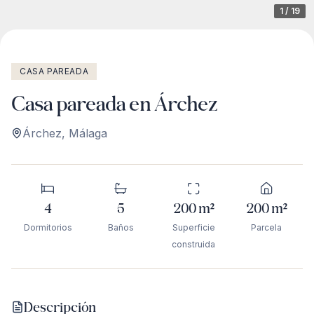
1
/
19
CASA PAREADA
Casa pareada en Árchez
Árchez
,
Málaga
4
5
200
m²
200
m²
Dormitorios
Baños
Superficie
Parcela
construida
Descripción