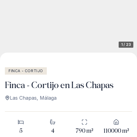
1
/
23
FINCA - CORTIJO
Finca - Cortijo en Las Chapas
Las Chapas
,
Málaga
5
4
790
m²
110000
m²