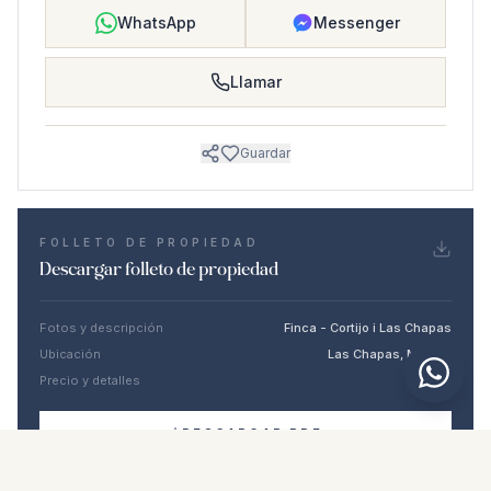
WhatsApp
Messenger
Llamar
Guardar
FOLLETO DE PROPIEDAD
Descargar folleto de propiedad
Fotos y descripción
Finca - Cortijo i Las Chapas
Ubicación
Las Chapas, Málaga
Precio y detalles
NaN €
DESCARGAR PDF