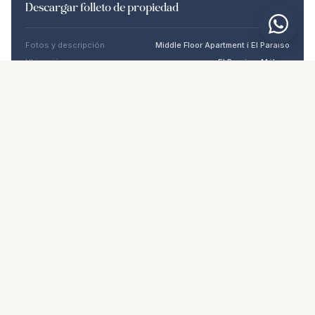
Descargar folleto de propiedad
Fotos y descripción
Middle Floor Apartment i El Paraiso
Ubicación
El Paraiso, Málaga
Precio y detalles
NaN €
DESCARGAR PDF
Propiedades similares
€395.000
EL PARAISO