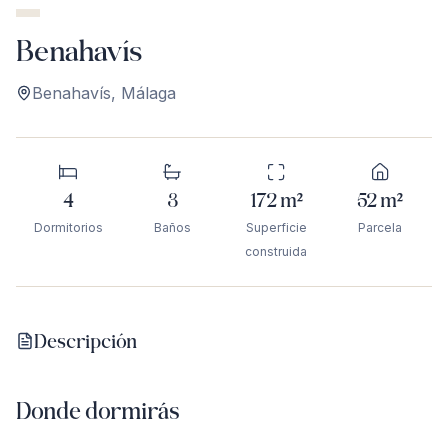
Benahavís
Benahavís
,
Málaga
4
3
172
m²
52
m²
Dormitorios
Baños
Superficie
Parcela
construida
Descripción
Donde dormirás