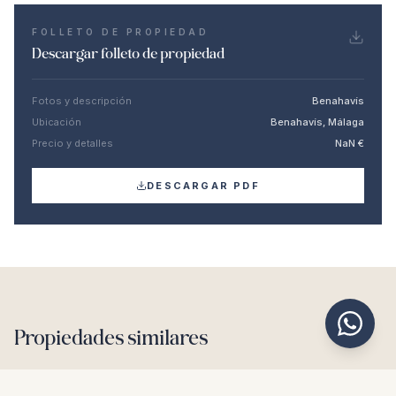
FOLLETO DE PROPIEDAD
Descargar folleto de propiedad
Fotos y descripción
Benahavís
Ubicación
Benahavís, Málaga
Precio y detalles
NaN €
DESCARGAR PDF
Propiedades similares
€3.495.000