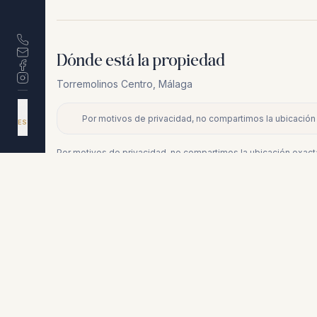
Dónde está la propiedad
Torremolinos Centro
,
Málaga
DA
EN
Por motivos de privacidad, no compartimos la ubicación 
+
ES
NL
−
Por motivos de privacidad, no compartimos la ubicación exacta
Propiedades similares
€380.000