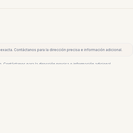
exacta. Contáctanos para la dirección precisa e información adicional.
. Contáctanos para la dirección precisa e información adicional.
€360.000