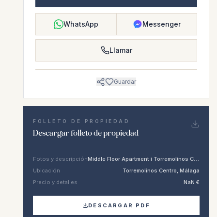
WhatsApp
Messenger
Llamar
Guardar
FOLLETO DE PROPIEDAD
Descargar folleto de propiedad
Fotos y descripción
Middle Floor Apartment i Torremolinos Centro
Ubicación
Torremolinos Centro, Málaga
Precio y detalles
NaN €
DESCARGAR PDF