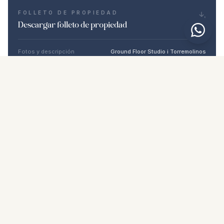
FOLLETO DE PROPIEDAD
Descargar folleto de propiedad
Fotos y descripción
Ground Floor Studio i Torremolinos
Ubicación
Torremolinos, Málaga
Precio y detalles
NaN €
DESCARGAR PDF
Propiedades similares
€192.000