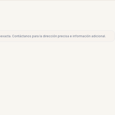
exacta. Contáctanos para la dirección precisa e información adicional.
. Contáctanos para la dirección precisa e información adicional.
€630.000
NUEVA ANDALUCÍA