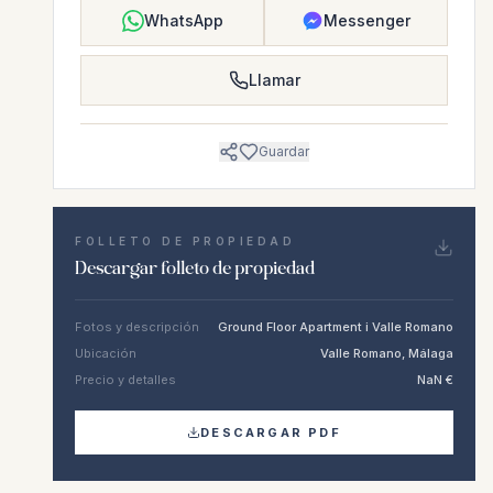
WhatsApp
Messenger
Llamar
Guardar
FOLLETO DE PROPIEDAD
Descargar folleto de propiedad
Fotos y descripción
Ground Floor Apartment i Valle Romano
Ubicación
Valle Romano, Málaga
Precio y detalles
NaN €
DESCARGAR PDF