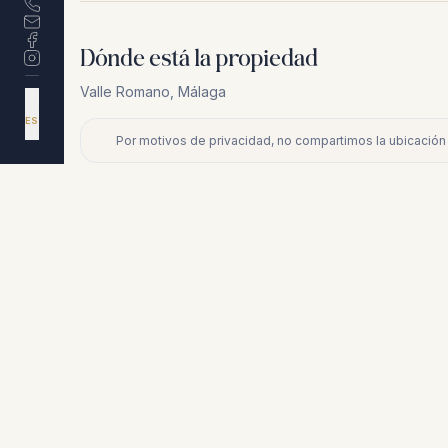
Dónde está la propiedad
Valle Romano
,
Málaga
DA
EN
ES
NL
Por motivos de privacidad, no compartimos la ubicación 
+
−
Por motivos de privacidad, no compartimos la ubicación exacta
Propiedades similares
€630.000
NUEVA ANDALUCÍA