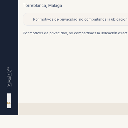
Torreblanca
,
Málaga
Por motivos de privacidad, no compartimos la ubicación 
+
−
Por motivos de privacidad, no compartimos la ubicación exacta
DA
EN
ES
NL
Propiedades similares