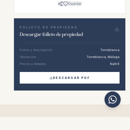
Guardar
FOLLETO DE PROPIEDAD
Descargar folleto de propiedad
Fotos y descripción
Torreblanca
Ubicación
Torreblanca, Málaga
Precio y detalles
NaN €
DESCARGAR PDF