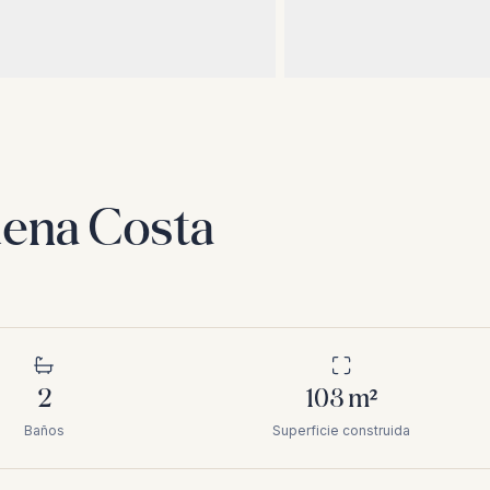
dena Costa
2
103
m²
Baños
Superficie construida