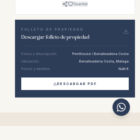
Guardar
FOLLETO DE PROPIEDAD
Descargar folleto de propiedad
Fotos y descripción
Penthouse i Benalmadena Costa
Ubicación
Benalmadena Costa, Málaga
Precio y detalles
NaN €
DESCARGAR PDF