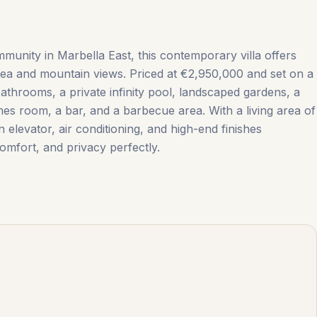
munity in Marbella East, this contemporary villa offers
Sea and mountain views. Priced at €2,950,000 and set on a
bathrooms, a private infinity pool, landscaped gardens, a
room, a bar, and a barbecue area. ‌With ‌a ‌living ‌area of
n ‌elevator, ‌air ‌conditioning, and high-end finishes
omfort, ‌and ‌privacy ‌perfectly.