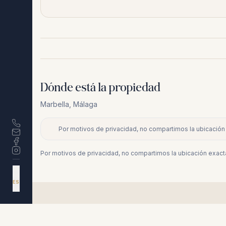
Dónde está la propiedad
Marbella
,
Málaga
Por motivos de privacidad, no compartimos la ubicación 
+
−
Por motivos de privacidad, no compartimos la ubicación exacta
DA
EN
ES
NL
Propiedades similares