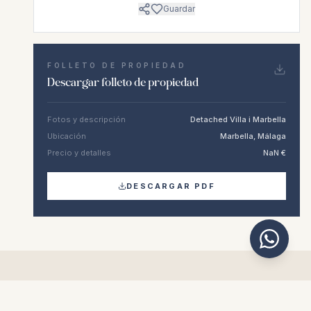
Guardar
FOLLETO DE PROPIEDAD
Descargar folleto de propiedad
Fotos y descripción
Detached Villa i Marbella
Ubicación
Marbella, Málaga
Precio y detalles
NaN €
DESCARGAR PDF