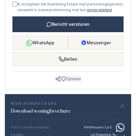
Ik accepteer dat Kaarsberg Estate mijn persoonsgegevens
verwerkt in overeenstemming met hun
privacybeleid
.
Bericht versturen
WhatsApp
Messenger
Bellen
Opslaan
WONINGBROCHURE
Download woningbrochure
Foto's en beschrijving
Penthouse i La Duquesa
Locatie
La Duquesa, Málaga