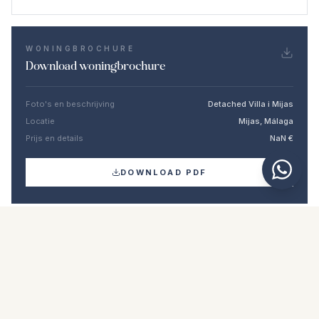
WONINGBROCHURE
Download woningbrochure
Foto's en beschrijving
Detached Villa i Mijas
Locatie
Mijas, Málaga
Prijs en details
NaN €
DOWNLOAD PDF
Vergelijkbare woningen