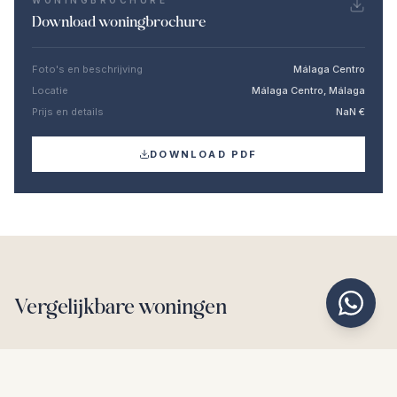
WONINGBROCHURE
Download woningbrochure
Foto's en beschrijving
Málaga Centro
Locatie
Málaga Centro, Málaga
Prijs en details
NaN €
DOWNLOAD PDF
Vergelijkbare woningen
€370.000
MÁLAGA CENTRO