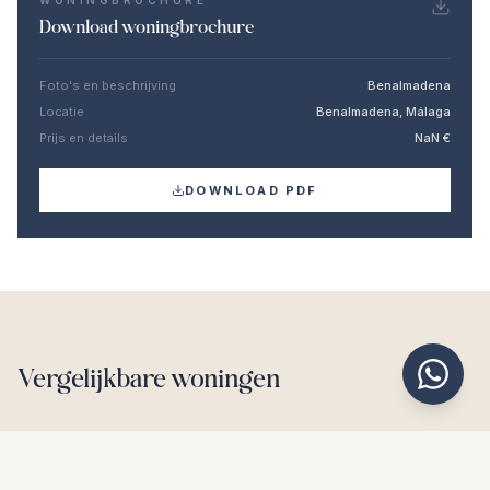
WONINGBROCHURE
Download woningbrochure
Foto's en beschrijving
Benalmadena
Locatie
Benalmadena, Málaga
Prijs en details
NaN €
DOWNLOAD PDF
Vergelijkbare woningen
€750.000
BENALMADENA