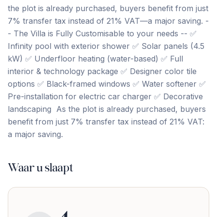
the plot is already purchased, buyers benefit from just
7% transfer tax instead of 21% VAT—a major saving. -
- The Villa is Fully Customisable to your needs -- ✅
Infinity pool with exterior shower ✅ Solar panels (4.5
kW) ✅ Underfloor heating (water-based) ✅ Full
interior & technology package ✅ Designer color tile
options ✅ Black-framed windows ✅ ‌Water ‌softener ✅
‌Pre-installation ‌for electric ‌car ‌charger ✅ ‌Decorative
landscaping ‌ As ‌the ‌plot ‌is ‌already ‌purchased, ‌buyers
benefit from just 7% transfer tax ‌instead ‌of ‌21% ‌VAT:
‌a ‌major ‌saving.
Waar u slaapt