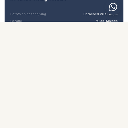
Foto's en beschrijving
Detached Villa i Mijas
Locatie
Mijas, Málaga
Prijs en details
NaN €
DOWNLOAD PDF
Vergelijkbare woningen
€2.395.000
MIJAS
Vrijstaande villa in Mijas