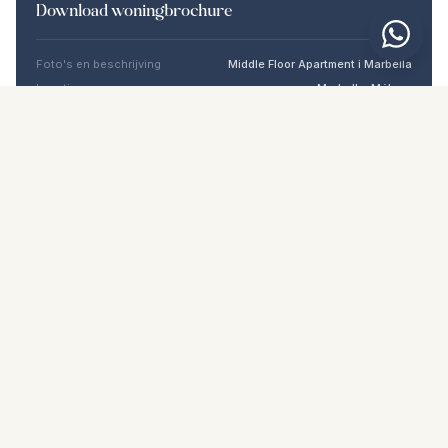
Download woningbrochure
Foto's en beschrijving
Middle Floor Apartment i Marbella
Locatie
Marbella, Málaga
Prijs en details
NaN €
DOWNLOAD PDF
Vergelijkbare woningen
€3.200.000
MARBELLA