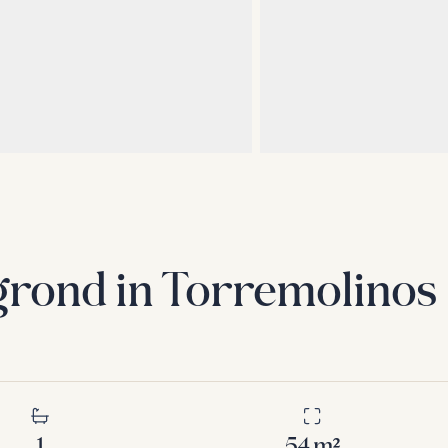
grond in Torremolinos
1
54
m²