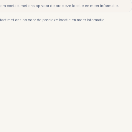
eem contact met ons op voor de precieze locatie en meer informatie.
act met ons op voor de precieze locatie en meer informatie.
€179.000
TORREMOLINOS
Studio op begane grond in
Torremolinos
0
1
35
m²