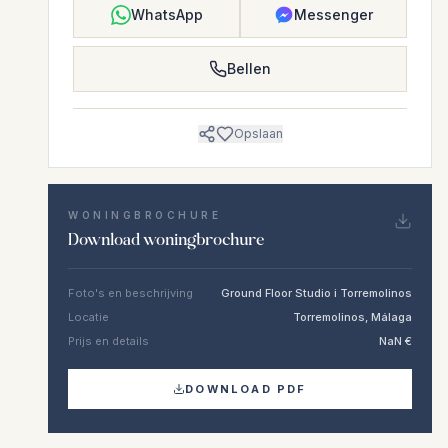
WhatsApp
Messenger
Bellen
Opslaan
WONINGBROCHURE
Download woningbrochure
Foto's en beschrijving
Ground Floor Studio i Torremolinos
Locatie
Torremolinos, Málaga
Prijs en details
NaN €
DOWNLOAD PDF