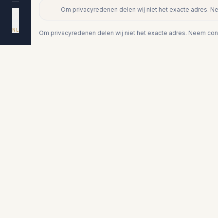
Om privacyredenen delen wij niet het exacte adres. N
+
DA
EN
ES
−
NL
Om privacyredenen delen wij niet het exacte adres. Neem cont
Vergelijkbare woningen
€192.000
TORREMOLINOS
Studio op begane grond in
Torremolinos
0
1
48
m²