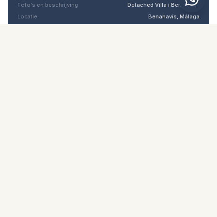
Foto's en beschrijving
Detached Villa i Benahavís
Locatie
Benahavís, Málaga
Prijs en details
NaN €
DOWNLOAD PDF
Vergelijkbare woningen
€4.695.000
BENAHAVÍS
Vrijstaande villa in Benahavís
5
7
1070
m²