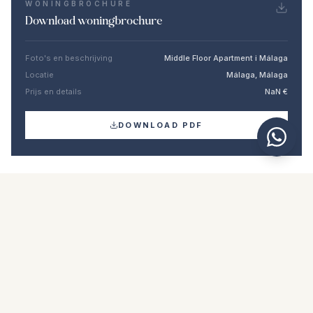
WONINGBROCHURE
Download woningbrochure
Foto's en beschrijving
Middle Floor Apartment i Málaga
Locatie
Málaga, Málaga
Prijs en details
NaN €
DOWNLOAD PDF
Vergelijkbare woningen
€390.000
MÁLAGA